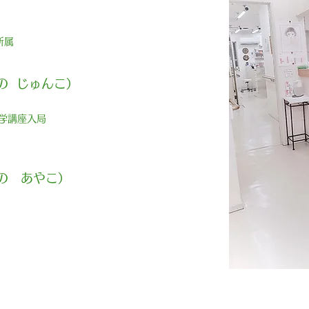
所属
の じゅんこ）
学講座入局
の あやこ）